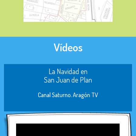
Vídeos
La Navidad en
San Juan de Plan
Canal Saturno. Aragón TV