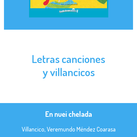
Letras canciones
y villancicos
En nuei chelada
Villancico, Veremundo Méndez Coarasa