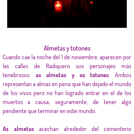
Fotografía: Chusé Bolea
Almetas y totones
Cuando cae la noche del 1 de noviembre, aparecen por
las calles de Radiquero sus personajes más
tenebrosos:
as almetas y os totones
. Ambos
representan a almas en pena que han dejado el mundo
de los vivos pero no han logrado entrar en el de los
muertos a causa, seguramente, de tener algo
pendiente que terminar en este mundo.
As almetas
acechan alrededor del cementerio