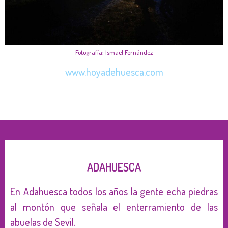
Fotografía: Ismael Fernández
www.hoyadehuesca.com
ADAHUESCA
En Adahuesca todos los años la gente echa piedras
al montón que señala el enterramiento de las
abuelas de Sevil.