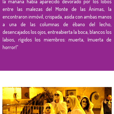
la mañana había aparecido devorado por los lobos
entre las malezas del Monte de las Ánimas, la
encontraron inmóvil, crispada, asida con ambas manos
a una de las columnas de ébano del lecho,
desencajados los ojos, entreabierta la boca, blancos los
labios, rígidos los miembros: muerta, ¡muerta de
horror!”