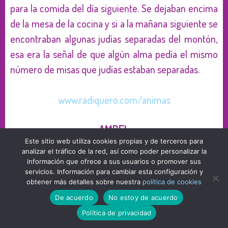
para la comida del día siguiente. Se dejaban encima
de la mesa de la cocina y si a la mañana siguiente se
encontraban algunas judías separadas del montón,
esa era la señal de que algún alma pedía el mismo
número de misas que judías estaban separadas.
www.radiquero.com/animas
AMBEL
Este sitio web utiliza cookies propias y de terceros para
analizar el tráfico de la red, así como poder personalizar la
Los niños con sus calabazas iluminadas se esconden
información que ofrece a sus usuarios o promover sus
a la entrada del cementerio y en la puerta de la
servicios. Información para cambiar esta configuración y
obtener más detalles sobre nuestra
política de cookies
iglesia simulando que estas lanzan sus chemecos y
lamentos, para intentar asustar a las personas que
De acuerdo
No estoy de acuerdo
van en procesión rezando rosarios y cánticos.
Política de privacidad