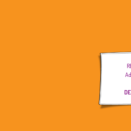
R
Ad
DE