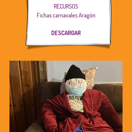
RECURSOS
Fichas carnavales Aragón
DESCARGAR