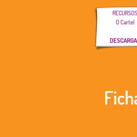
RECURSO
O Cartel
DESCARG
Fich