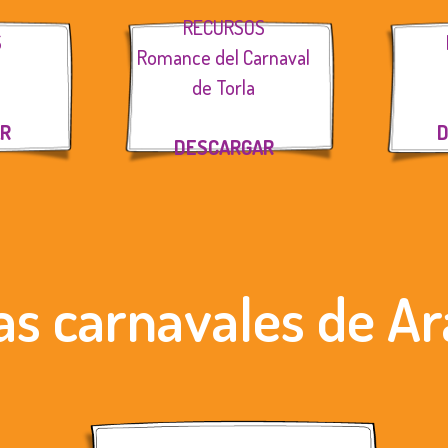
RECURSOS
S
Romance del Carnaval
de Torla
AR
D
DESCARGAR
as carnavales de A