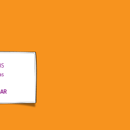
OS
as
GAR