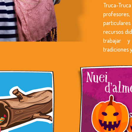
Truca-Tr
profesore
particulare
recursos did
trabajar 
tradiciones y