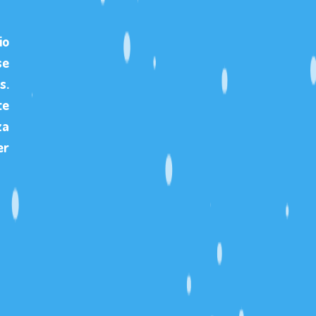
io
se
s.
te
za
er