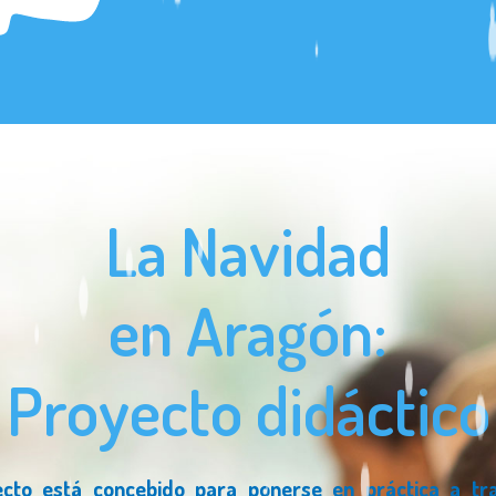
La Navidad
en Aragón:
Proyecto didáctico
ecto está concebido para ponerse en práctica a tr