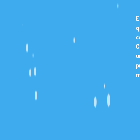
E
q
c
C
u
p
m